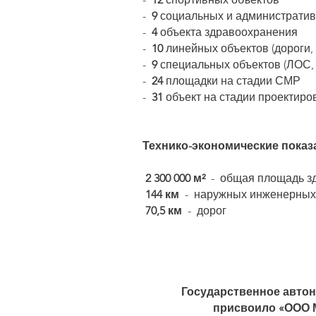
-
9
социальных и административ
-
4
объекта здравоохранения
-
10
линейных объектов (дороги,
-
9
специальных объектов (ЛОС,
-
24
площадки на стадии СМР
-
31
объект на стадии проектиро
Технико-экономические показа
2 300 000 м²
- общая площадь з
144
км
- наружных инженерных
70,5 км
- дорог
Государственное авто
присвоило
«ООО 