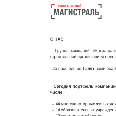
О НАС
Группа компаний «Магистраль
строительной организацией полно
За прошедшие
15 лет
нами реал
Сегодня портфель компании вк
числе:
-
44
многоквартирных жилых до
-
14
образовательных учрежден
-
12
спортивных объектов